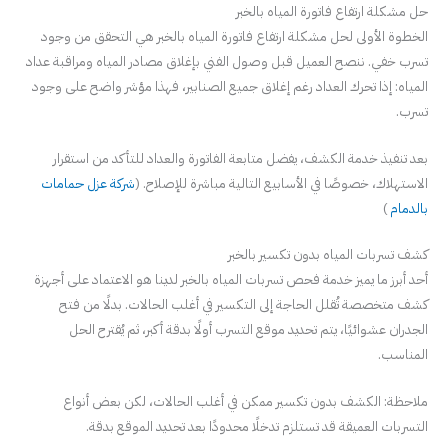
حل مشكلة ارتفاع فاتورة المياه بالخبر
الخطوة الأولى لحل مشكلة ارتفاع فاتورة المياه بالخبر هي التحقق من وجود
تسرب خفي. ننصح العميل قبل وصول الفني بإغلاق مصادر المياه ومراقبة عداد
المياه: إذا تحرك العداد رغم إغلاق جميع الصنابير، فهذا مؤشر واضح على وجود
تسرب.
بعد تنفيذ خدمة الكشف، يفضل متابعة الفاتورة والعداد للتأكد من استقرار
الاستهلاك، خصوصًا في الأسابيع التالية مباشرة للإصلاح. (
شركة عزل حمامات
بالدمام
)
كشف تسربات المياه بدون تكسير بالخبر
أحد أبرز ما يميز خدمة فحص تسربات المياه بالخبر لدينا هو الاعتماد على أجهزة
كشف متخصصة تُقلل الحاجة إلى التكسير في أغلب الحالات. بدلًا من فتح
الجدران عشوائيًا، يتم تحديد موقع التسرب أولًا بدقة أكبر، ثم يُقترح الحل
المناسب.
ملاحظة: الكشف بدون تكسير ممكن في أغلب الحالات، لكن بعض أنواع
التسربات العميقة قد تستلزم تدخلًا محدودًا بعد تحديد الموقع بدقة.