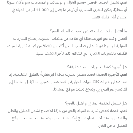
نعم، تشمل الخدمة فحص جسم الخزان والوصلات والصمامات سواء كان علويًا
أو سفليًا. يمكن للخزان المتسرب أن يُهدر ما يصل إلى 11,000 لتر من المياه في
غضون أيام قليلة فقط.
ما أفضل وقت لطلب فحص تسربات المياه بالخبر؟
أفضل وقت هو فور ملاحظة أي علامة من علامات التسرب. إصلاح التسربات
المنزلية البسيطة يوفر على صاحب المنزل أكثر من 10% من قيمة فاتورة المياه،
فكيف بالتسربات الكبيرة التي تتفاقم كلما تأخر الكشف عنها.
هل أجهزة كشف تسربات المياه دقيقة؟
نعم
، الأجهزة الحديثة تحدد مصدر التسرب بدقة أكبر مقارنةً بالطرق التقليدية، إذ
تعتمد على تقنيات كالكاميرات الحرارية والاستشعار الصوتي مما يُقلل الحاجة إلى
التكسير غير الضروري ويُسرّع تحديد موقع المشكلة.
هل تشمل الخدمة المنازل والفلل بالخبر؟
نعم، خدمة فحص تسربات المياه بالخبر من شركة الاصلاح تشمل المنازل والفلل
والشقق والمنشآت التجارية، مع إمكانية تنسيق موعد مناسب حسب موقع
العميل داخل الخبر.