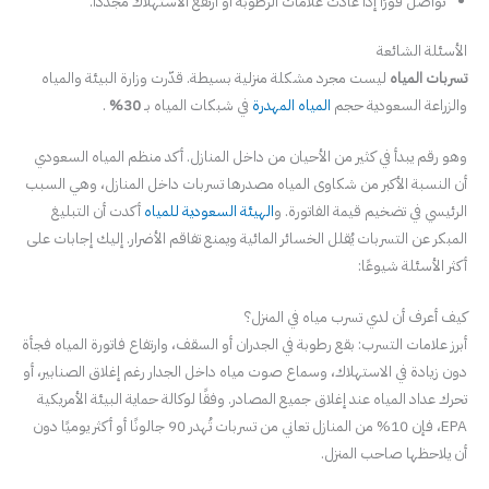
تواصل فورًا إذا عادت علامات الرطوبة أو ارتفع الاستهلاك مجددًا.
الأسئلة الشائعة
تسربات المياه
ليست مجرد مشكلة منزلية بسيطة. قدّرت وزارة البيئة والمياه
والزراعة السعودية حجم
المياه المهدرة
في شبكات المياه بـ
30%
.
وهو رقم يبدأ في كثير من الأحيان من داخل المنازل. أكد منظم المياه السعودي
أن النسبة الأكبر من شكاوى المياه مصدرها تسربات داخل المنازل، وهي السبب
الرئيسي في تضخيم قيمة الفاتورة. و
الهيئة السعودية للمياه
أكدت أن التبليغ
المبكر عن التسربات يُقلل الخسائر المائية ويمنع تفاقم الأضرار. إليك إجابات على
أكثر الأسئلة شيوعًا:
كيف أعرف أن لدي تسرب مياه في المنزل؟
أبرز علامات التسرب: بقع رطوبة في الجدران أو السقف، وارتفاع فاتورة المياه فجأة
دون زيادة في الاستهلاك، وسماع صوت مياه داخل الجدار رغم إغلاق الصنابير، أو
تحرك عداد المياه عند إغلاق جميع المصادر. وفقًا لوكالة حماية البيئة الأمريكية
EPA، فإن 10% من المنازل تعاني من تسربات تُهدر 90 جالونًا أو أكثر يوميًا دون
أن يلاحظها صاحب المنزل.